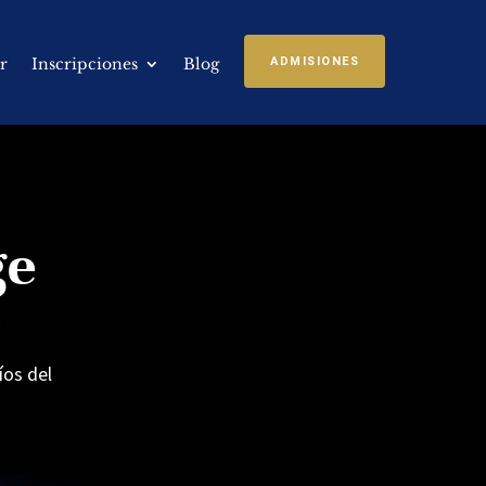
r
Inscripciones
Blog
ADMISIONES
ge
íos del