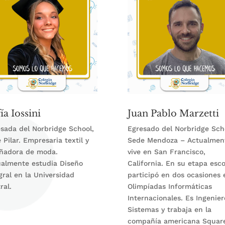
ía Iossini
Juan Pablo Marzetti
sada del Norbridge School,
Egresado del Norbridge Sch
 Pilar. Empresaria textil y
Sede Mendoza – Actualmen
eñadora de moda.
vive en San Francisco,
almente estudia Diseño
California. En su etapa esco
gral en la Universidad
participó en dos ocasiones 
ral.
Olimpíadas Informáticas
Internacionales. Es Ingenier
Sistemas y trabaja en la
compañía americana Square