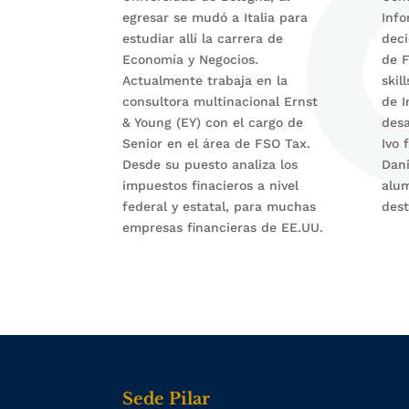
egresar se mudó a Italia para
Info
estudiar allí la carrera de
deci
Economía y Negocios.
de F
Actualmente trabaja en la
skil
consultora multinacional Ernst
de I
& Young (EY) con el cargo de
desa
Senior en el área de FSO Tax.
Ivo 
Desde su puesto analiza los
Dani
impuestos finacieros a nivel
alum
federal y estatal, para muchas
dest
empresas financieras de EE.UU.
Sede Pilar