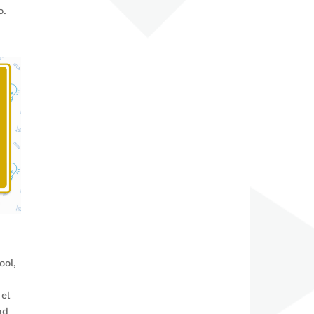
o.
ool,
el
nd