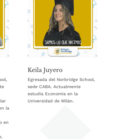
Keila Juyero
ool,
Egresada del Norbridge School,
te
sede CABA. Actualmente
estudia Economía en la
lar
Universidad de Milán.
en la
o en
,