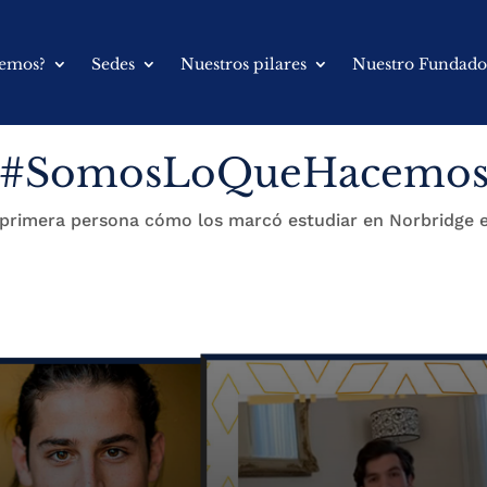
cemos?
Sedes
Nuestros pilares
Nuestro Fundado
#SomosLoQueHacemo
rimera persona cómo los marcó estudiar en Norbridge en
#SomosLoQueHacemos