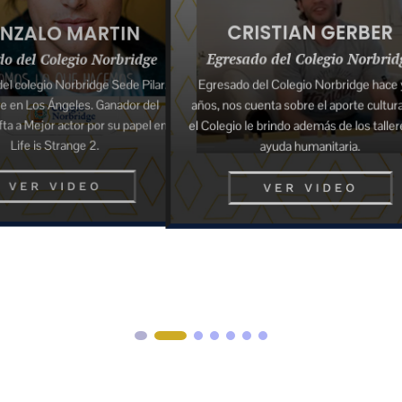
CRISTIAN GERBER
RTIN
AGUST
Egresado del Colegio Norbridge
Norbridge
Egresado
Egresado del Colegio Norbridge hace ya 8
e Sede Pilar.
Actualmente e
contador pú
 Ganador del
años, nos cuenta sobre el aporte cultural que
comenzando 
r su papel en
el Colegio le brindo además de los talleres y la
.
ayuda humanitaria.
O
VER VIDEO