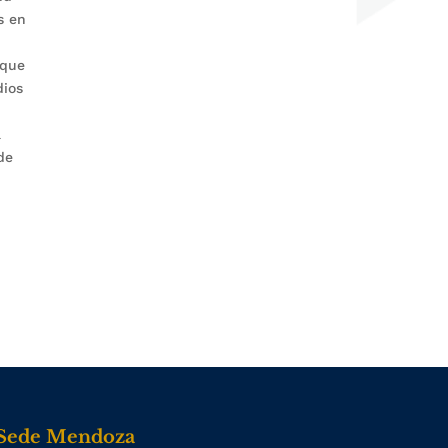
s en
 que
dios
a
de
Sede Mendoza