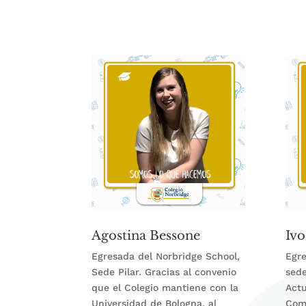
Agostina Bessone
Ivo
Egresada del Norbridge School,
Egre
Sede Pilar. Gracias al convenio
sede
que el Colegio mantiene con la
Actu
Universidad de Bologna, al
Com